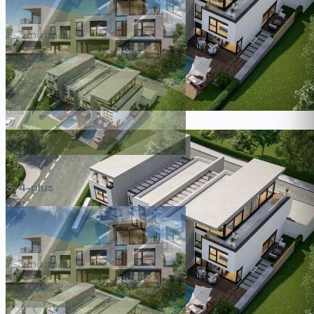
3-3-normal
3-4-plus_alt
3-4-plus
3-3-normal
×
❮
❯